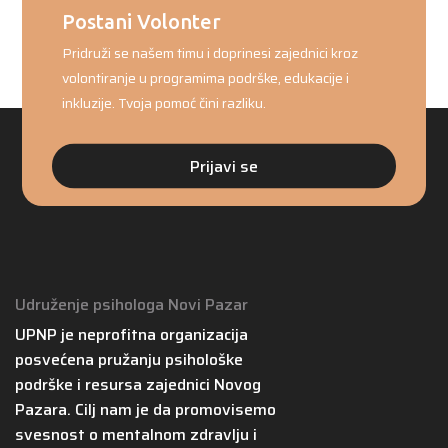
Postani Volonter
Pridruži se našem timu i doprinesi zajednici kroz
volontiranje u programima podrške, edukacije i
inkluzije. Tvoja pomoć čini razliku.
Prijavi se
Udruženje psihologa Novi Pazar
UPNP je neprofitna organizacija
posvećena pružanju psihološke
podrške i resursa zajednici Novog
Pazara. Cilj nam je da promovisemo
svesnost o mentalnom zdravlju i