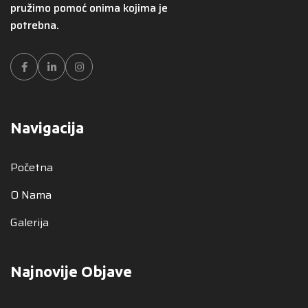
pružimo pomoć onima kojima je
potrebna.
Facebook
LinkedIn
Instagram
Navigacija
Početna
O Nama
Galerija
Najnovije Objave